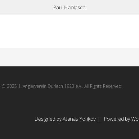
Paul Hablasch
© 2025 1. Anglerverein Durlach 1923 e.V.. All Rights Reserved.
Designed by Atanas Yonkov
||
Powered by Wo